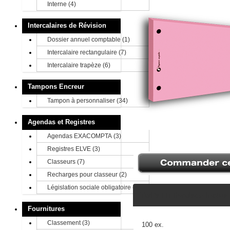
Interne
(4)
Intercalaires de Révision
Dossier annuel comptable
(1)
Intercalaire rectangulaire
(7)
Intercalaire trapèze
(6)
Tampons Encreur
Tampon à personnaliser
(34)
Agendas et Registres
Agendas EXACOMPTA
(3)
Registres ELVE
(3)
Classeurs
(7)
Recharges pour classeur
(2)
Législation sociale obligatoire
(7)
Tarifs HT livraison inclus
Fournitures
Classement
(3)
100 ex.