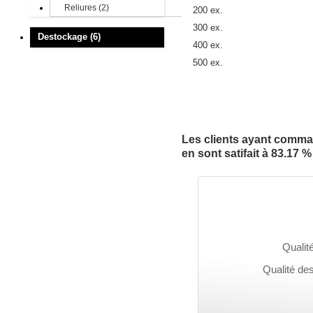
Reliures
(2)
200 ex.
300 ex.
Destockage
(6)
400 ex.
500 ex.
600 ex.
700 ex.
800 ex.
900 ex.
Les clients ayant comm
1 000 ex.
en sont satifait à 83.17 
1 200 ex.
1 400 ex.
2 000 ex.
3 000 ex.
5 000 ex.
Qualité
10 000 ex.
Qualité de
20 000 ex.