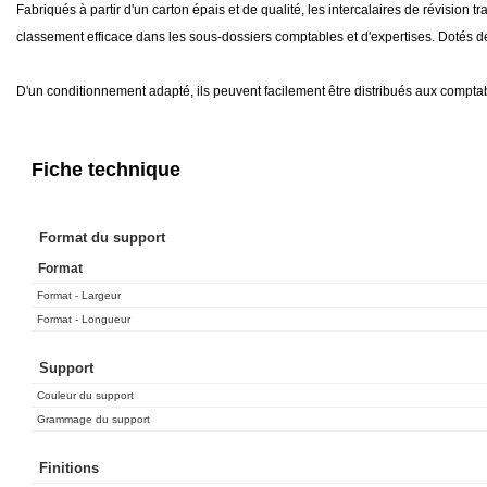
Fabriqués à partir d'un carton épais et de qualité, les intercalaires de révision 
800 ex.
58,46 €
classement efficace dans les sous-dossiers comptables et d'expertises. Dotés de 2
900 ex.
65,45 €
1 000 ex.
72,43 €
D'un conditionnement adapté, ils peuvent facilement être distribués aux comptabl
1 200 ex.
82,47 €
1 400 ex.
92,52 €
2 000 ex.
116,42 €
Fiche technique
3 000 ex.
160,08 €
5 000 ex.
240,61 €
10 000 ex.
424,95 €
Format du support
20 000 ex.
756,76 €
Format
Format - Largeur
Format - Longueur
Support
Couleur du support
Grammage du support
Finitions