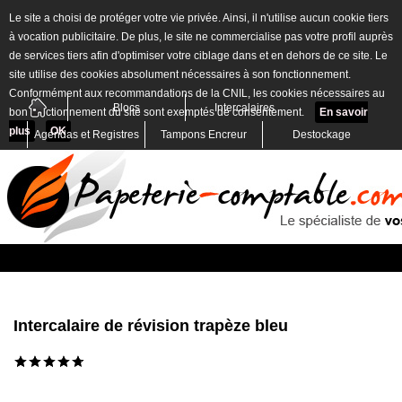
Le site a choisi de protéger votre vie privée. Ainsi, il n'utilise aucun cookie tiers
à vocation publicitaire. De plus, le site ne commercialise pas votre profil auprès
de services tiers afin d'optimiser votre ciblage dans et en dehors de ce site. Le
site utilise des cookies absolument nécessaires à son fonctionnement.
Conformément aux recommandations de la CNIL, les cookies nécessaires au
Blocs
Intercalaires
bon fonctionnement du site sont exemptés de consentement.
En savoir
plus
OK
Agendas et Registres
Tampons Encreur
Destockage
Intercalaire de révision trapèze bleu