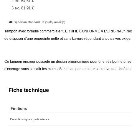
2 ex.
54,61 €
3 ex.
81,91 €
Expédition standard : 5 jour(s) ouvré(s)
Tampon avec formule commerciale "CERTIFIÉ CONFORME À L'ORIGINAL". Nos tamp
de disposer d'une empreinte nette et sans bavure répondant à toutes vos exige
Ce tampon encreur possède un design ergonomique pour une très bonne prise e
d'encrage sans se salir les mains. Sur le tampon encreur se trouve une fenêtre 
Fiche technique
Finitions
Caractéristiques particulières