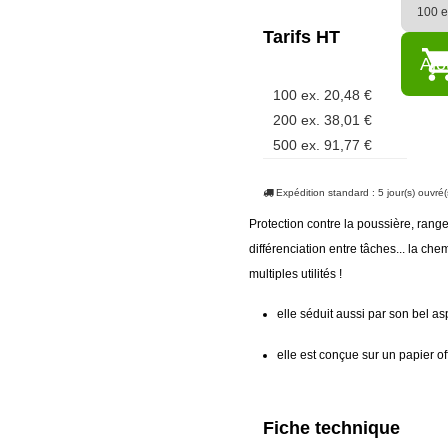
Tarifs HT
Ajo
100 ex.
20,48 €
200 ex.
38,01 €
500 ex.
91,77 €
Expédition standard : 5 jour(s) ouvré(
Protection contre la poussière, ran
différenciation entre tâches... la c
multiples utilités !
elle séduit aussi par son bel a
elle est conçue sur un papier off
Fiche technique