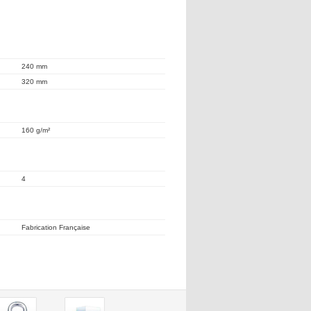
240 mm
320 mm
160 g/m²
4
Fabrication Française