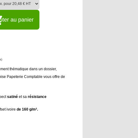
uter au panier
s)
gement thématique dans un dossier,
hemise Papeterie Comptable vous offre de
spect
satiné
et sa
résistance
set ivoire
de 160 g/m².