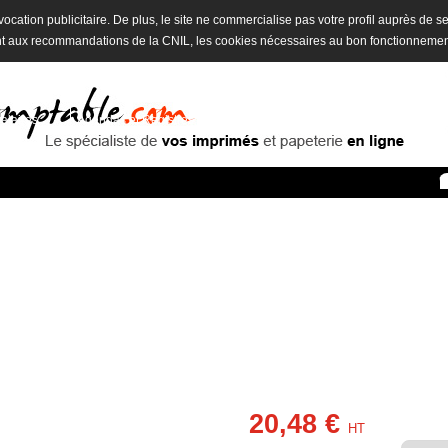
 à vocation publicitaire. De plus, le site ne commercialise pas votre profil auprès de s
t aux recommandations de la CNIL, les cookies nécessaires au bon fonctionnemen
calaires
Agendas et Registres
Tampons Encreur
Destockage
20,48 €
m
HT